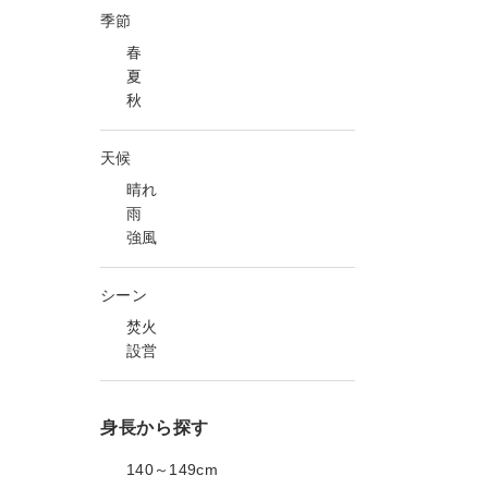
季節
春
夏
秋
天候
晴れ
雨
強風
シーン
焚火
設営
身長から探す
140～149cm