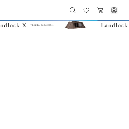
お
カ
気
ー
に
ト
入
り