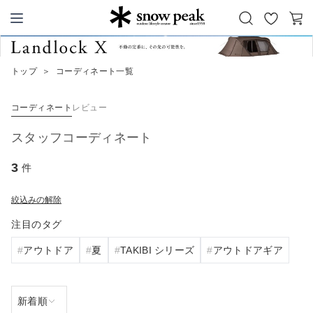
お
カ
Snow Peak
気
ー
に
ト
トップ
＞
コーディネート一覧
入
り
コーディネート
レビュー
スタッフコーディネート
3
件
絞込みの解除
注目のタグ
アウトドア
夏
TAKIBI シリーズ
アウトドアギア