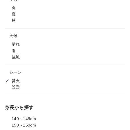
春
夏
秋
天候
晴れ
雨
強風
シーン
焚火
設営
身長から探す
140～149cm
150～159cm