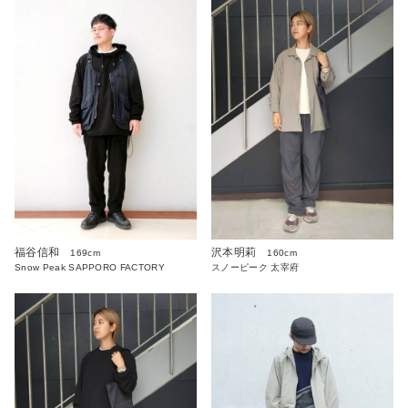
沢本明莉
福谷信和
160cm
169cm
スノーピーク 太宰府
Snow Peak SAPPORO FACTORY