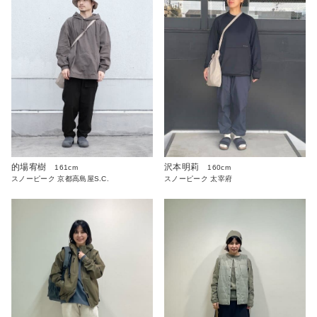
的場宥樹
沢本明莉
161cm
160cm
スノーピーク 京都高島屋S.C.
スノーピーク 太宰府