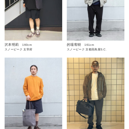
沢本明莉
的場宥樹
160cm
161cm
スノーピーク 太宰府
スノーピーク 京都高島屋S.C.