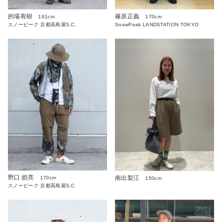
的場宥樹
篠原正義
161cm
170cm
スノーピーク 京都高島屋S.C.
SnowPeak LANDSTATION TOKYO
野口 皓亮
南出梨江
170cm
150cm
スノーピーク 京都高島屋S.C.