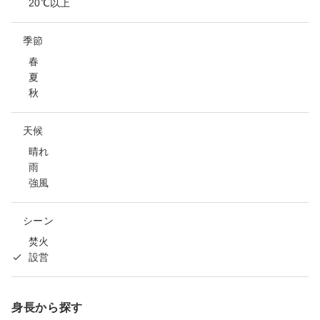
20℃以上
季節
春
夏
秋
天候
晴れ
雨
強風
シーン
焚火
設営
身長から探す