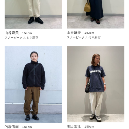
山谷麻美
山谷麻美
153cm
153cm
スノーピーク ルミネ新宿
スノーピーク ルミネ新宿
南出梨江
的場宥樹
150cm
161cm