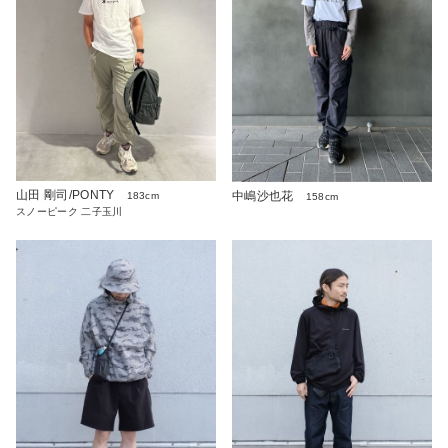
山田 剛司/PONTY
中嶋沙也花
183cm
158cm
スノーピーク 二子玉川