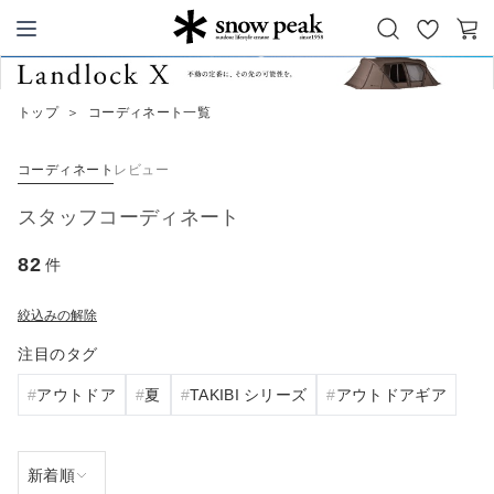
お
カ
Snow Peak
気
ー
に
ト
トップ
＞
コーディネート一覧
入
り
コーディネート
レビュー
スタッフコーディネート
82
件
絞込みの解除
注目のタグ
アウトドア
夏
TAKIBI シリーズ
アウトドアギア