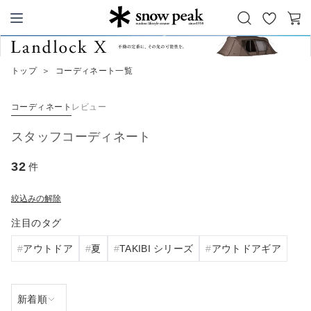
お
カ
Snow Peak
気
ー
に
ト
トップ
＞
コーディネート一覧
入
り
コーディネート
レビュー
スタッフコーディネート
32
件
絞込みの解除
注目のタグ
アウトドア
夏
TAKIBI シリーズ
アウトドアギア