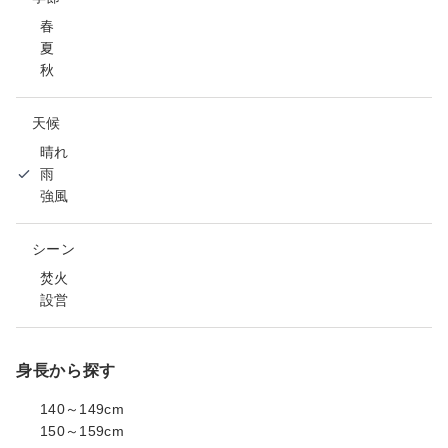
春
夏
秋
天候
晴れ
雨
強風
シーン
焚火
設営
身長から探す
140～149cm
150～159cm