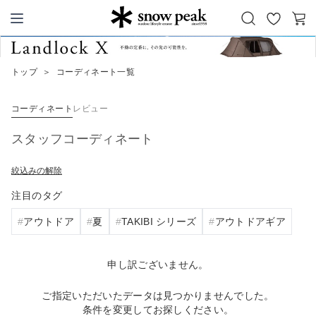
お
カ
Snow Peak
気
ー
に
ト
トップ
＞
コーディネート一覧
入
り
コーディネート
レビュー
スタッフコーディネート
絞込みの解除
注目のタグ
アウトドア
夏
TAKIBI シリーズ
アウトドアギア
申し訳ございません。
ご指定いただいたデータは見つかりませんでした。
条件を変更してお探しください。