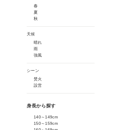
春
夏
秋
天候
晴れ
雨
強風
シーン
焚火
設営
身長から探す
140～149cm
150～159cm
160～169cm