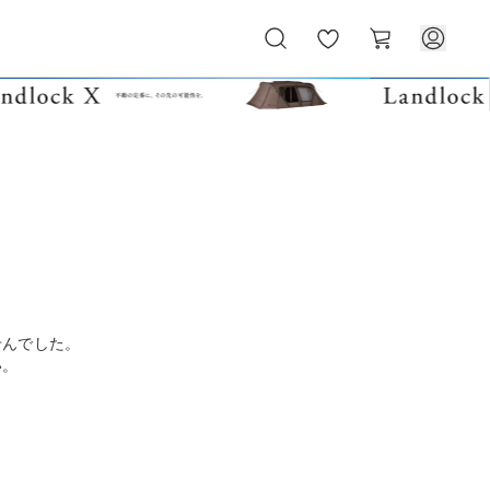
お
カ
気
ー
に
ト
入
り
せんでした。
い。