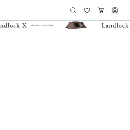
お
カ
気
ー
に
ト
入
り