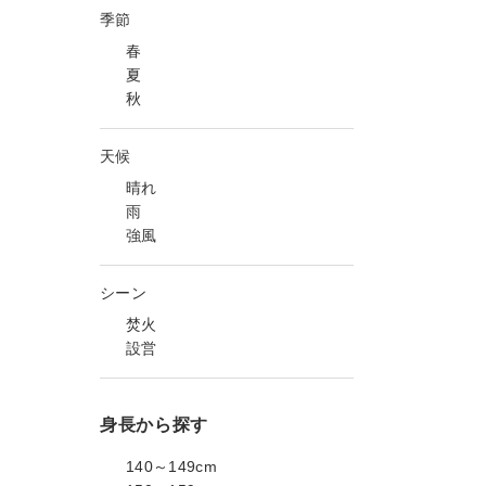
季節
春
夏
秋
天候
晴れ
雨
強風
シーン
焚火
設営
身長から探す
140～149cm