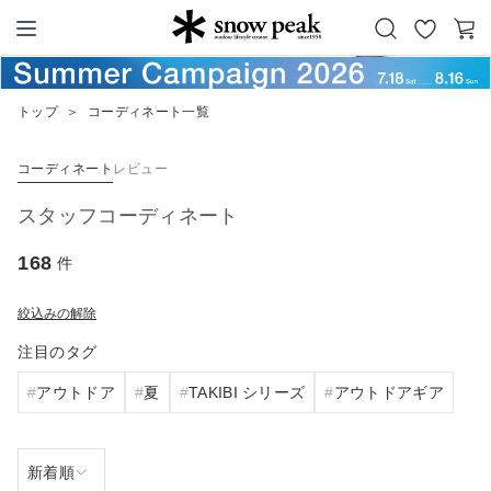
お
カ
Snow Peak
気
ー
に
ト
トップ
＞
コーディネート一覧
入
り
コーディネート
レビュー
スタッフコーディネート
168
件
絞込みの解除
注目のタグ
アウトドア
夏
TAKIBI シリーズ
アウトドアギア