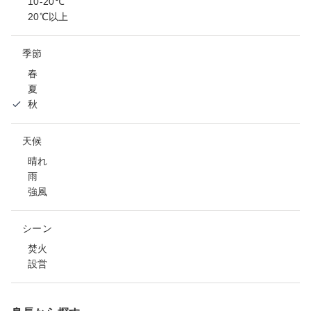
10-20℃
20℃以上
季節
春
夏
秋
天候
晴れ
雨
強風
シーン
焚火
設営