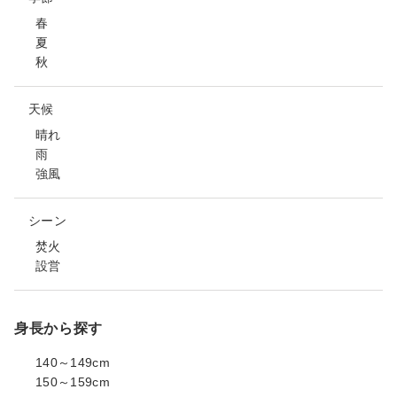
春
夏
秋
天候
晴れ
雨
強風
シーン
焚火
設営
身長から探す
140～149cm
150～159cm