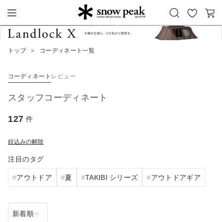
お
カ
Snow Peak
気
ー
に
ト
トップ
＞
コーディネート一覧
入
り
コーディネート
レビュー
スタッフコーディネート
127
件
絞込みの解除
注目のタグ
アウトドア
夏
TAKIBI シリーズ
アウトドアギア