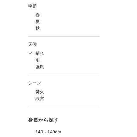
季節
春
夏
秋
天候
晴れ
雨
強風
シーン
焚火
設営
身長から探す
140～149cm