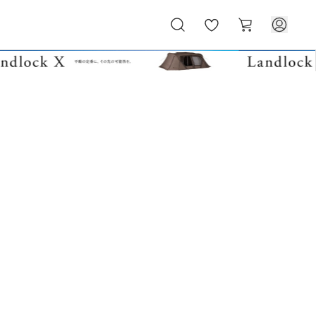
お
カ
気
ー
に
ト
入
り