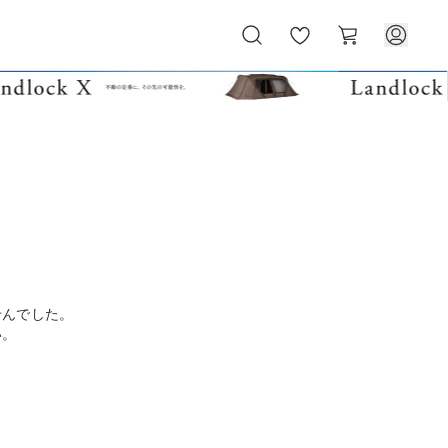
お
カ
気
ー
に
ト
入
り
せんでした。
い。