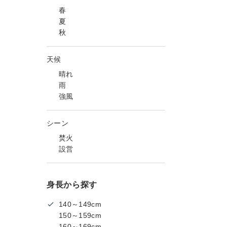
春
夏
秋
天候
晴れ
雨
強風
シーン
焚火
設営
身長から探す
140～149cm
150～159cm
160～169cm