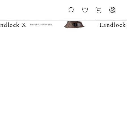
お
カ
気
ー
に
ト
入
り