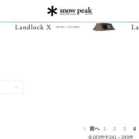
前へ
1
2
3
4
全183件中241～240件