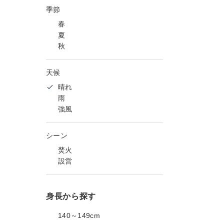
季節
春
夏
秋
天候
晴れ
雨
強風
シーン
焚火
設営
身長から探す
140～149cm