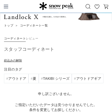
お
カ
Snow Peak
気
ー
に
ト
トップ
＞
コーディネート一覧
入
り
コーディネート
レビュー
スタッフコーディネート
絞込みの解除
注目のタグ
アウトドア
夏
TAKIBI シリーズ
アウトドアギア
申し訳ございません。
ご指定いただいたデータは見つかりませんでした。
条件を変更してお探しください。