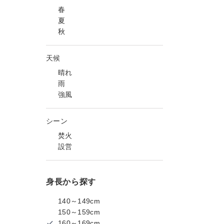
春
夏
秋
天候
晴れ
雨
強風
シーン
焚火
設営
身長から探す
140～149cm
150～159cm
160～169cm