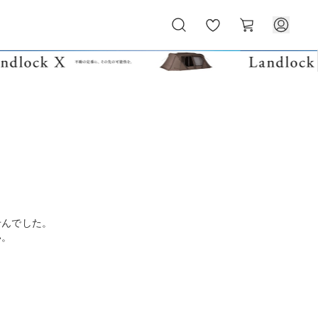
お
カ
気
ー
に
ト
入
り
せんでした。
い。