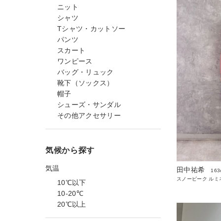
ニット
シャツ
Tシャツ・カットソー
パンツ
スカート
ワンピース
バッグ・リュック
靴下（ソックス）
帽子
シューズ・サンダル
その他アクセサリー
気候から探す
気温
田中祐希
163
スノーピーク ルミ
10℃以下
10-20℃
20℃以上