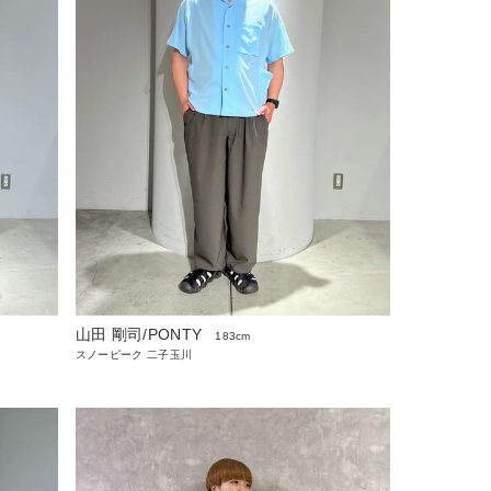
山田 剛司/PONTY
183cm
スノーピーク 二子玉川