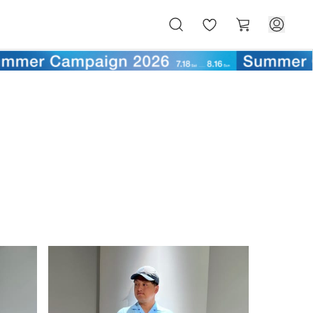
お
カ
気
ー
に
ト
入
り