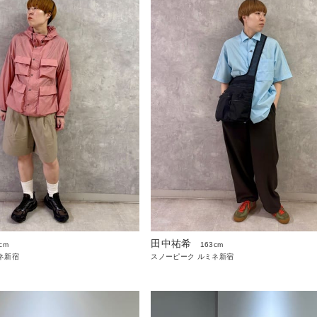
田中祐希
cm
163cm
ネ新宿
スノーピーク ルミネ新宿