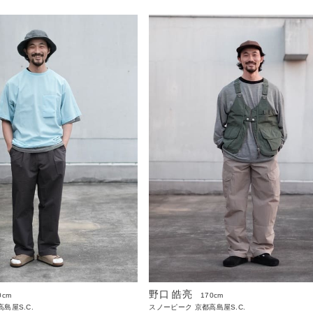
野口 皓亮
0cm
170cm
島屋S.C.
スノーピーク 京都高島屋S.C.