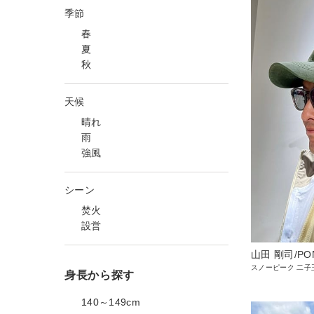
季節
春
夏
秋
天候
晴れ
雨
強風
シーン
焚火
設営
山田 剛司/PO
スノーピーク 二子
身長から探す
140～149cm