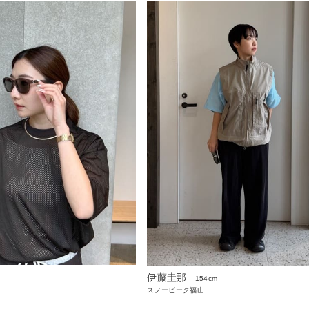
伊藤圭那
154cm
スノーピーク福山