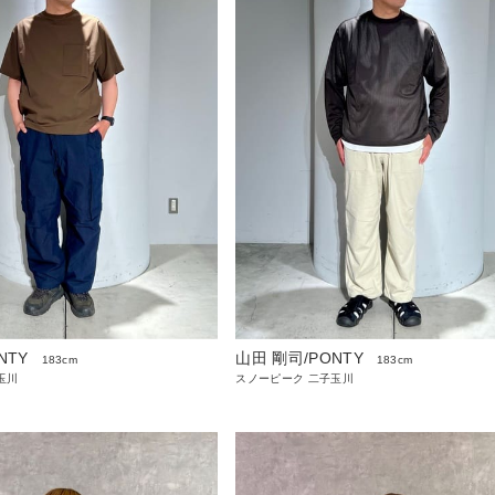
NTY
山田 剛司/PONTY
183cm
183cm
玉川
スノーピーク 二子玉川