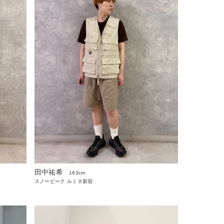
田中祐希
163cm
スノーピーク ルミネ新宿