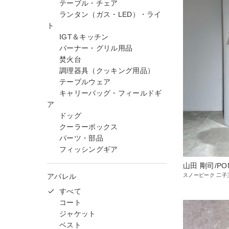
テーブル・チェア
ランタン（ガス・LED）・ライ
ト
IGT＆キッチン
バーナー・グリル用品
焚火台
調理器具（クッキング用品）
テーブルウェア
キャリーバッグ・フィールドギ
ア
ドッグ
クーラーボックス
パーツ・部品
フィッシングギア
山田 剛司/PO
アパレル
スノーピーク 二子
すべて
コート
ジャケット
ベスト