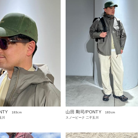
NTY
山田 剛司/PONTY
183cm
183cm
玉川
スノーピーク 二子玉川