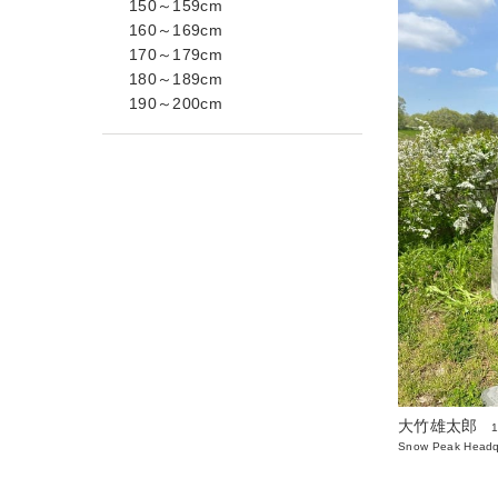
150～159cm
160～169cm
170～179cm
180～189cm
190～200cm
大竹雄太郎
Snow Peak Headq