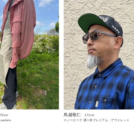
鳥越敬仁
175cm
171cm
uarters
スノーピーク 酒々井プレミアム・アウトレット