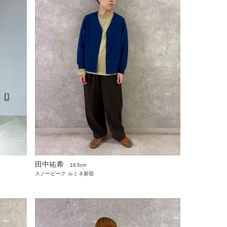
田中祐希
163cm
スノーピーク ルミネ新宿