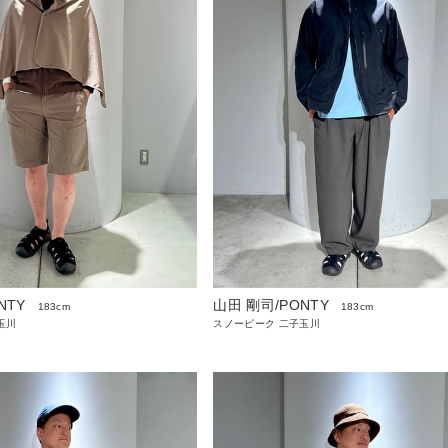
NTY
山田 剛司/PONTY
183cm
183cm
玉川
スノーピーク 二子玉川