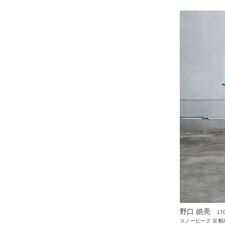
野口 皓亮
17
スノーピーク 京都高