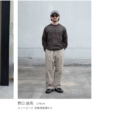
野口 皓亮
170cm
スノーピーク 京都高島屋S.C.