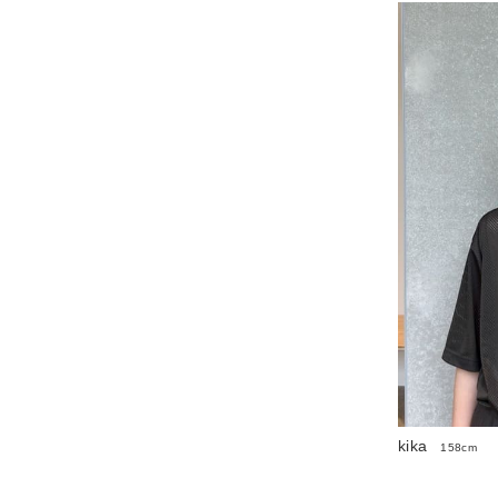
kika
158cm