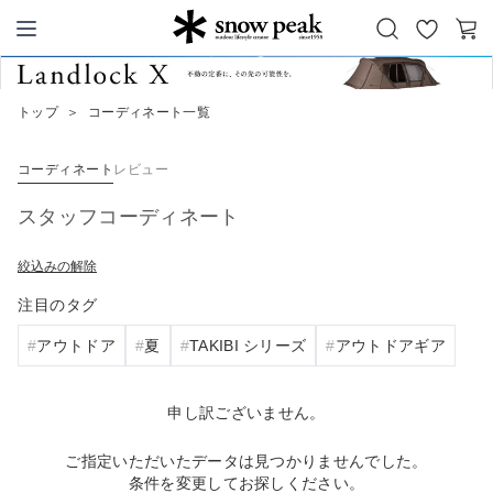
お
カ
Snow Peak
気
ー
に
ト
トップ
＞
コーディネート一覧
入
り
コーディネート
レビュー
スタッフコーディネート
絞込みの解除
注目のタグ
アウトドア
夏
TAKIBI シリーズ
アウトドアギア
申し訳ございません。
ご指定いただいたデータは見つかりませんでした。
条件を変更してお探しください。