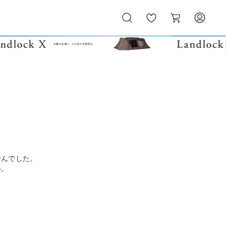
お
カ
気
ー
に
ト
入
り
せんでした。
い。