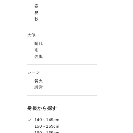
春
夏
秋
天候
晴れ
雨
強風
シーン
焚火
設営
身長から探す
140～149cm
150～159cm
160～169cm