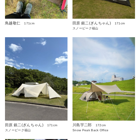
鳥越敬仁
田原 銀二(ぎんちゃん)
171cm
171cm
スノーピーク福山
田原 銀二(ぎんちゃん)
川島宇二郎
171cm
172cm
スノーピーク福山
Snow Peak Back Office