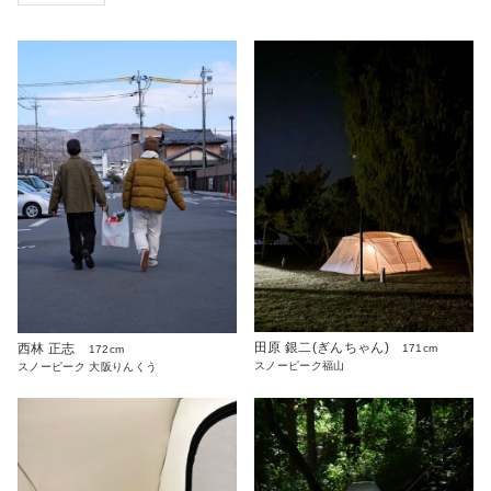
田原 銀二(ぎんちゃん)
西林 正志
171cm
172cm
スノーピーク福山
スノーピーク 大阪りんくう