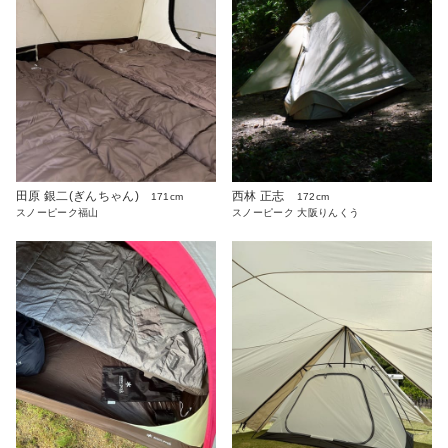
田原 銀二(ぎんちゃん)
西林 正志
171cm
172cm
スノーピーク福山
スノーピーク 大阪りんくう