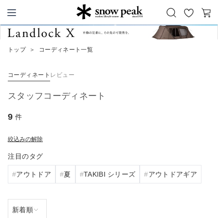
お
カ
Snow Peak
気
ー
に
ト
トップ
＞
コーディネート一覧
入
り
コーディネート
レビュー
スタッフコーディネート
9
件
絞込みの解除
注目のタグ
アウトドア
夏
TAKIBI シリーズ
アウトドアギア