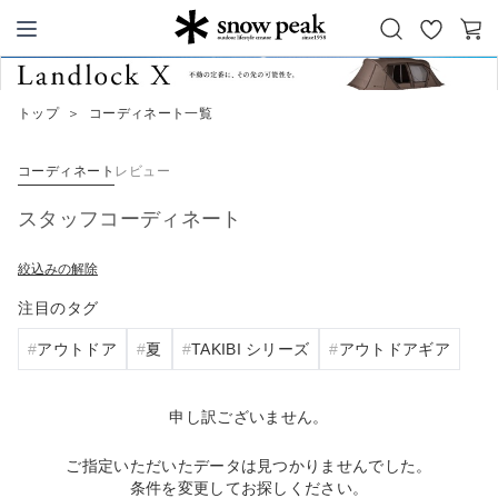
お
カ
Snow Peak
気
ー
に
ト
トップ
＞
コーディネート一覧
入
り
コーディネート
レビュー
スタッフコーディネート
絞込みの解除
注目のタグ
アウトドア
夏
TAKIBI シリーズ
アウトドアギア
申し訳ございません。
ご指定いただいたデータは見つかりませんでした。
条件を変更してお探しください。