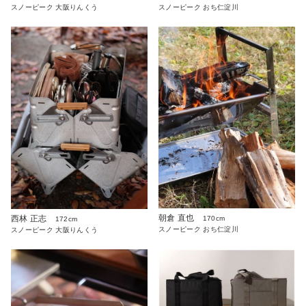
スノーピーク おち仁淀川
スノーピーク 大阪りんくう
朝倉 直也
西林 正志
170cm
172cm
スノーピーク おち仁淀川
スノーピーク 大阪りんくう