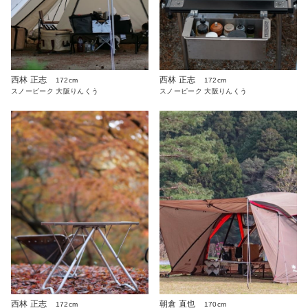
西林 正志
西林 正志
172cm
172cm
スノーピーク 大阪りんくう
スノーピーク 大阪りんくう
朝倉 直也
西林 正志
170cm
172cm