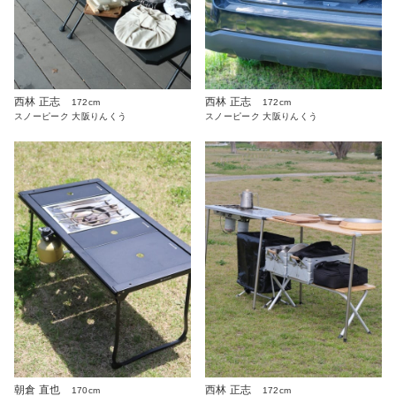
西林 正志
西林 正志
172cm
172cm
スノーピーク 大阪りんくう
スノーピーク 大阪りんくう
朝倉 直也
西林 正志
170cm
172cm