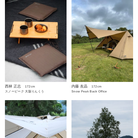
西林 正志
内藤 友晶
172cm
172cm
スノーピーク 大阪りんくう
Snow Peak Back Office