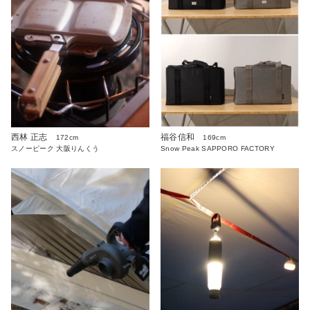
西林 正志
福谷信和
172cm
169cm
スノーピーク 大阪りんくう
Snow Peak SAPPORO FACTORY