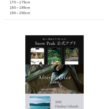
170～179cm
180～189cm
190～200cm