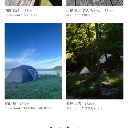
内藤 友晶
田原 銀二(ぎんちゃん)
172cm
171cm
Snow Peak Back Office
スノーピーク福山
畠山 頼
西林 正志
177cm
172cm
Snow Peak SAPPORO FACTORY
スノーピーク 大阪りんくう