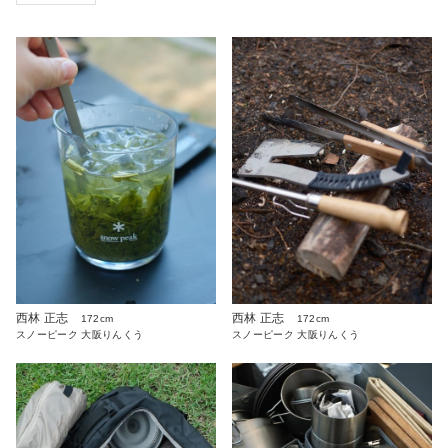
西林 正志
西林 正志
172cm
172cm
スノーピーク 大阪りんくう
スノーピーク 大阪りんくう