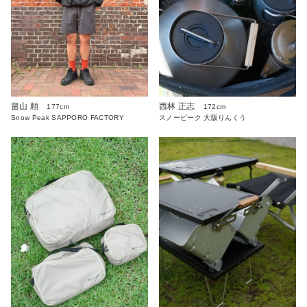
畠山 頼
西林 正志
177cm
172cm
Snow Peak SAPPORO FACTORY
スノーピーク 大阪りんくう