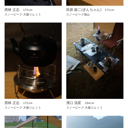
西林 正志
田原 銀二(ぎんちゃん)
172cm
171cm
スノーピーク 大阪りんくう
スノーピーク福山
西林 正志
濱口 流星
172cm
164cm
スノーピーク 大阪りんくう
スノーピーク 大阪りんくう