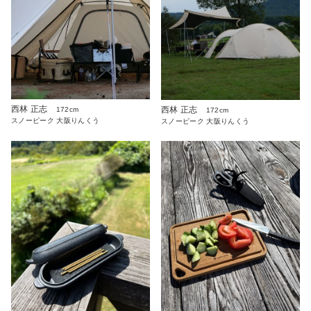
西林 正志
西林 正志
172cm
172cm
スノーピーク 大阪りんくう
スノーピーク 大阪りんくう