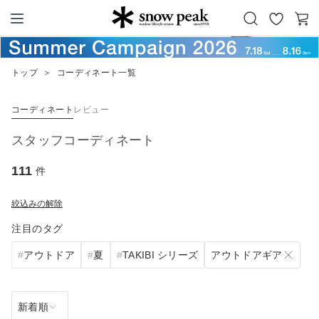
お
カ
Snow Peak
気
ー
に
ト
トップ
＞
コーディネート一覧
入
り
コーディネート
レビュー
スタッフコーディネート
111
件
絞込みの解除
注目のタグ
アウトドアギア
アウトドア
夏
TAKIBI シリーズ