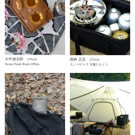
大竹雄太郎
西林 正志
175cm
172cm
Snow Peak Back Office
スノーピーク 大阪りんくう