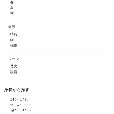
春
夏
秋
天候
晴れ
雨
強風
シーン
焚火
設営
身長から探す
140～149cm
150～159cm
160～169cm