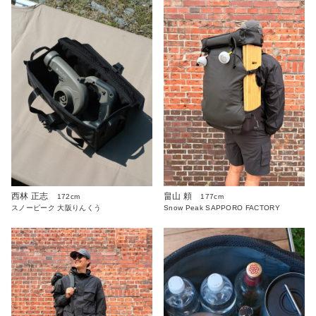
西林 正志
畠山 頼
172cm
177cm
スノーピーク 大阪りんくう
Snow Peak SAPPORO FACTORY