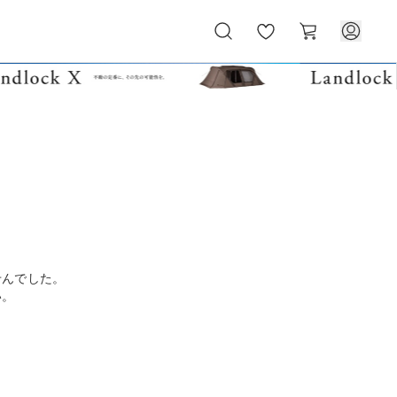
お
カ
気
ー
に
ト
入
り
せんでした。
い。