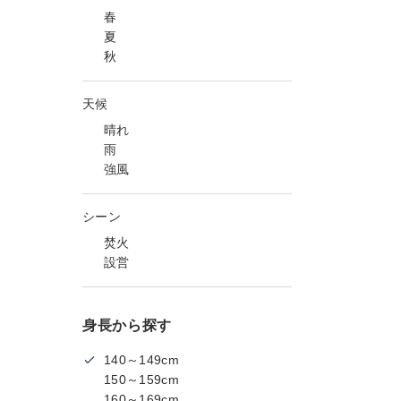
春
夏
秋
天候
晴れ
雨
強風
シーン
焚火
設営
身長から探す
140～149cm
150～159cm
160～169cm