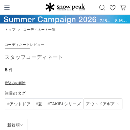
お
カ
Snow Peak
気
ー
に
ト
トップ
＞
コーディネート一覧
入
り
コーディネート
レビュー
スタッフコーディネート
6
件
絞込みの解除
注目のタグ
アウトドアギア
アウトドア
夏
TAKIBI シリーズ