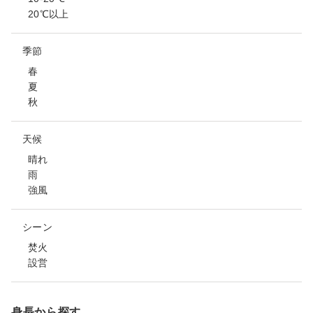
20℃以上
季節
春
夏
秋
天候
晴れ
雨
強風
シーン
焚火
設営
身長から探す