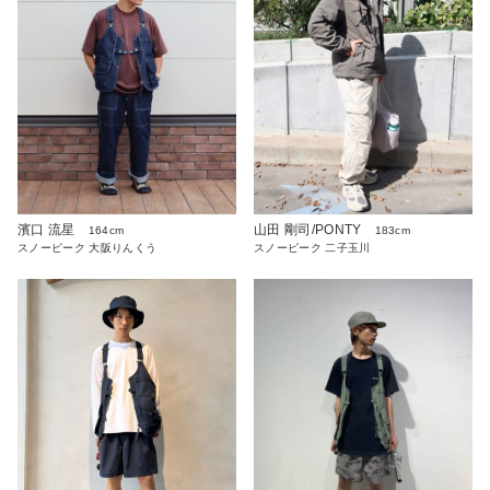
濱口 流星
山田 剛司/PONTY
164cm
183cm
スノーピーク 大阪りんくう
スノーピーク 二子玉川