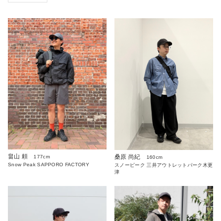
畠山 頼
桑原 尚紀
177cm
160cm
Snow Peak SAPPORO FACTORY
スノーピーク 三井アウトレットパーク木更
津