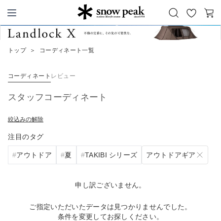
お
カ
Snow Peak
気
ー
に
ト
トップ
＞
コーディネート一覧
入
り
コーディネート
レビュー
スタッフコーディネート
絞込みの解除
注目のタグ
アウトドアギア
アウトドア
夏
TAKIBI シリーズ
申し訳ございません。
ご指定いただいたデータは見つかりませんでした。
条件を変更してお探しください。