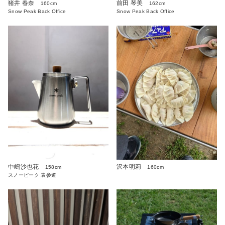
猪井 春奈
前田 琴美
160cm
162cm
Snow Peak Back Office
Snow Peak Back Office
沢本明莉
中嶋沙也花
160cm
158cm
スノーピーク 表参道