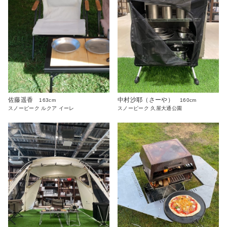
佐藤遥香
中村沙耶（さーや）
163cm
160cm
スノーピーク ルクア イーレ
スノーピーク 久屋大通公園