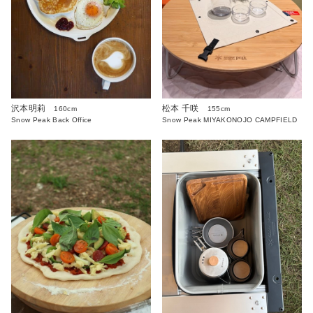
沢本明莉
松本 千咲
160cm
155cm
Snow Peak Back Office
Snow Peak MIYAKONOJO CAMPFIELD