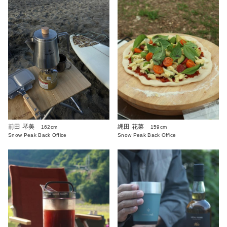
前田 琴美
縄田 花菜
162cm
159cm
Snow Peak Back Office
Snow Peak Back Office