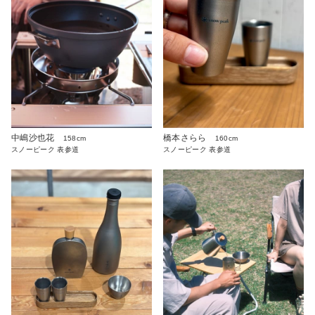
中嶋沙也花
橋本さらら
158cm
160cm
スノーピーク 表参道
スノーピーク 表参道