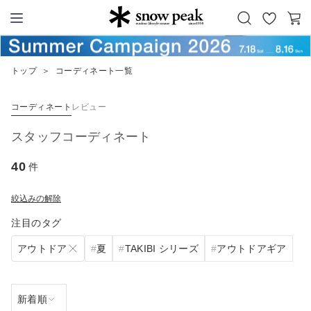
お
カ
Snow Peak
気
ー
に
ト
トップ
＞
コーディネート一覧
入
り
コーディネート
レビュー
スタッフコーディネート
40
件
絞込みの解除
注目のタグ
アウトドア
夏
TAKIBI シリーズ
アウトドアギア