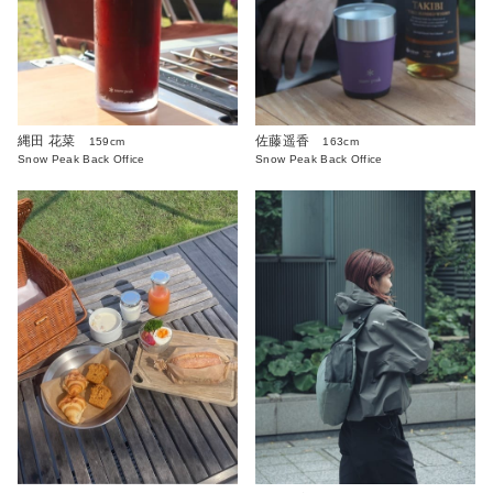
縄田 花菜
佐藤遥香
159cm
163cm
Snow Peak Back Office
Snow Peak Back Office