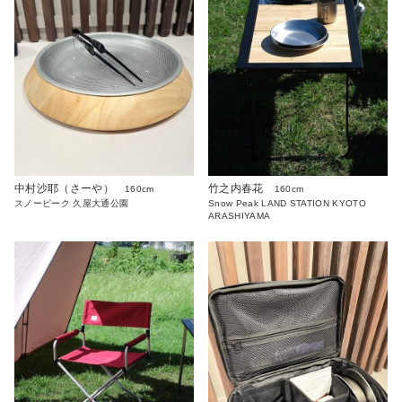
竹之内春花
中村沙耶（さーや）
160cm
160cm
Snow Peak LAND STATION KYOTO
スノーピーク 久屋大通公園
ARASHIYAMA