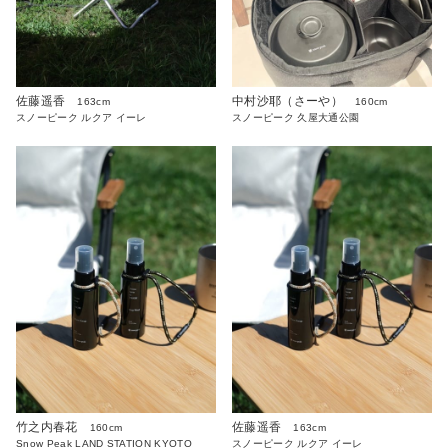
佐藤遥香
中村沙耶（さーや）
163cm
160cm
スノーピーク ルクア イーレ
スノーピーク 久屋大通公園
竹之内春花
佐藤遥香
160cm
163cm
Snow Peak LAND STATION KYOTO
スノーピーク ルクア イーレ