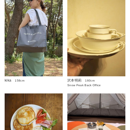
kika
沢本明莉
158cm
160cm
Snow Peak Back Office