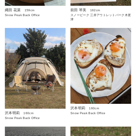
縄田 花菜
前田 琴美
159cm
162cm
Snow Peak Back Office
スノーピーク 三井アウトレットパーク木更
津
沢本明莉
160cm
沢本明莉
Snow Peak Back Office
160cm
Snow Peak Back Office