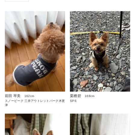
前田 琴美
栗栖碧
162cm
168cm
スノーピーク 三井アウトレットパーク木更
SPS
津