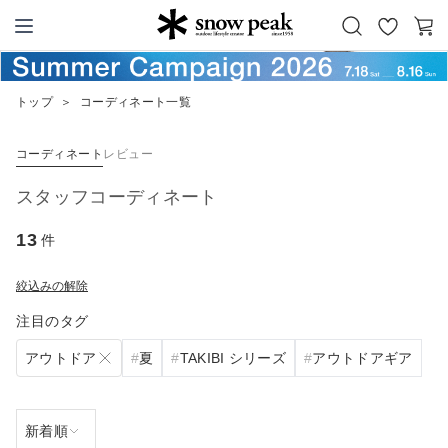
お
カ
Snow Peak
気
ー
に
ト
トップ
＞
コーディネート一覧
入
り
コーディネート
レビュー
スタッフコーディネート
13
件
絞込みの解除
注目のタグ
アウトドア
夏
TAKIBI シリーズ
アウトドアギア