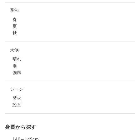
季節
春
夏
秋
天候
晴れ
雨
強風
シーン
焚火
設営
身長から探す
140～149cm