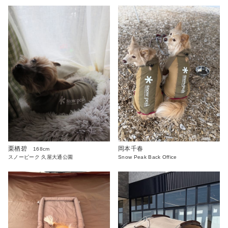
栗栖碧
岡本千春
168cm
スノーピーク 久屋大通公園
Snow Peak Back Office