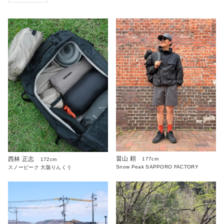
畠山 頼
西林 正志
177cm
172cm
Snow Peak SAPPORO FACTORY
スノーピーク 大阪りんくう