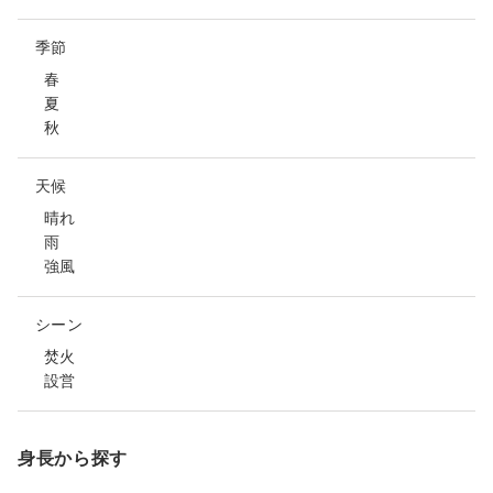
季節
春
夏
秋
天候
晴れ
雨
強風
シーン
焚火
設営
身長から探す