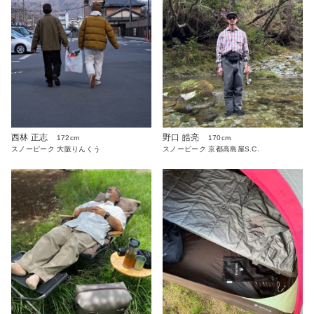
西林 正志
野口 皓亮
172cm
170cm
スノーピーク 大阪りんくう
スノーピーク 京都高島屋S.C.