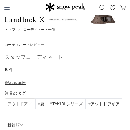
お
カ
Snow Peak
気
ー
に
ト
トップ
＞
コーディネート一覧
入
り
コーディネート
レビュー
スタッフコーディネート
6
件
絞込みの解除
注目のタグ
アウトドア
夏
TAKIBI シリーズ
アウトドアギア