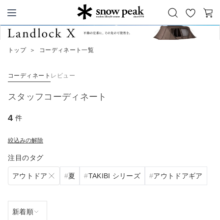
お
カ
Snow Peak
気
ー
に
ト
トップ
＞
コーディネート一覧
入
り
コーディネート
レビュー
スタッフコーディネート
4
件
絞込みの解除
注目のタグ
アウトドア
夏
TAKIBI シリーズ
アウトドアギア