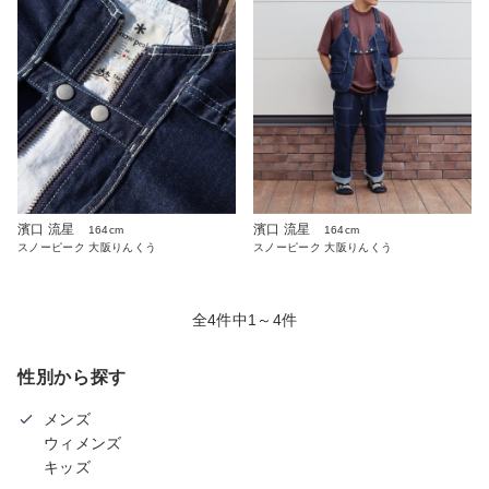
濱口 流星
濱口 流星
164cm
164cm
スノーピーク 大阪りんくう
スノーピーク 大阪りんくう
全4件中1～4件
性別から探す
メンズ
ウィメンズ
キッズ