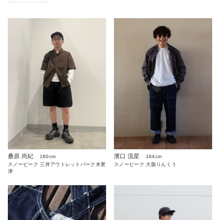
桑原 尚紀
濱口 流星
160cm
164cm
スノーピーク 三井アウトレットパーク木更
スノーピーク 大阪りんくう
津