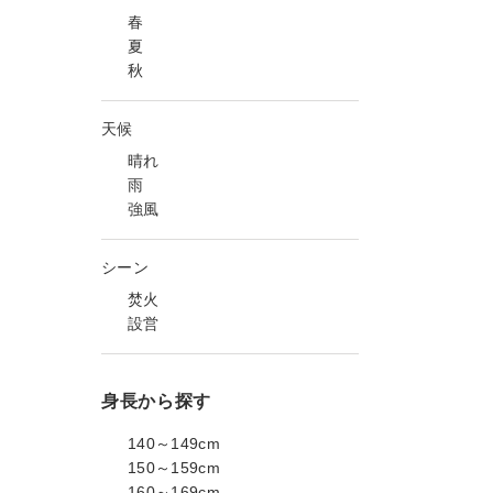
春
夏
秋
天候
晴れ
雨
強風
シーン
焚火
設営
身長から探す
140～149cm
150～159cm
160～169cm