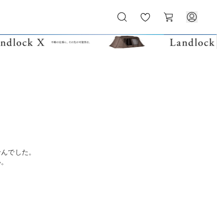
お
カ
気
ー
に
ト
入
り
せんでした。
い。