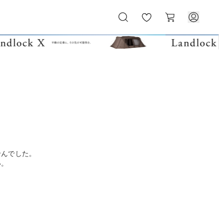
お
カ
気
ー
に
ト
入
り
せんでした。
い。