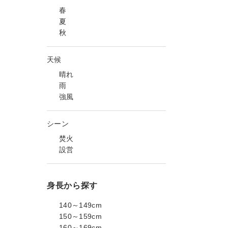
春
夏
秋
天候
晴れ
雨
強風
シーン
焚火
設営
身長から探す
140～149cm
150～159cm
160～169cm