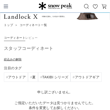
お
カ
Snow Peak
気
ー
に
ト
トップ
＞
コーディネート一覧
入
り
コーディネート
レビュー
スタッフコーディネート
絞込みの解除
注目のタグ
アウトドア
夏
TAKIBI シリーズ
アウトドアギア
申し訳ございません。
ご指定いただいたデータは見つかりませんでした。
条件を変更してお探しください。