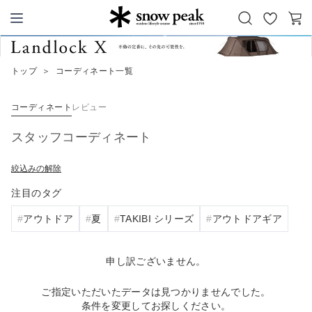
お
カ
Snow Peak
気
ー
に
ト
トップ
＞
コーディネート一覧
入
り
コーディネート
レビュー
スタッフコーディネート
絞込みの解除
注目のタグ
アウトドア
夏
TAKIBI シリーズ
アウトドアギア
申し訳ございません。
ご指定いただいたデータは見つかりませんでした。
条件を変更してお探しください。