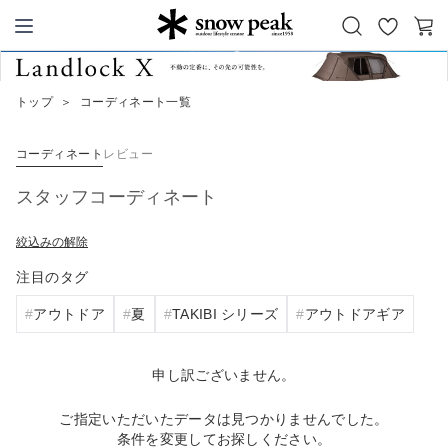
お
カ
Snow Peak
気
ー
に
ト
トップ
＞
コーディネート一覧
入
り
コーディネート
レビュー
スタッフコーディネート
絞込みの解除
注目のタグ
アウトドア
夏
TAKIBI シリーズ
アウトドアギア
申し訳ございません。
ご指定いただいたデータは見つかりませんでした。
条件を変更してお探しください。