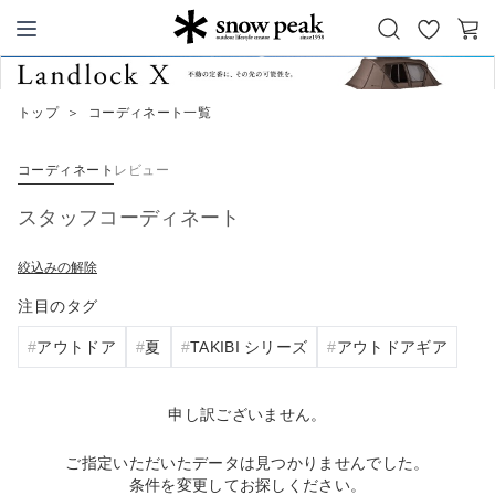
お
カ
Snow Peak
気
ー
に
ト
トップ
＞
コーディネート一覧
入
り
コーディネート
レビュー
スタッフコーディネート
絞込みの解除
注目のタグ
アウトドア
夏
TAKIBI シリーズ
アウトドアギア
申し訳ございません。
ご指定いただいたデータは見つかりませんでした。
条件を変更してお探しください。