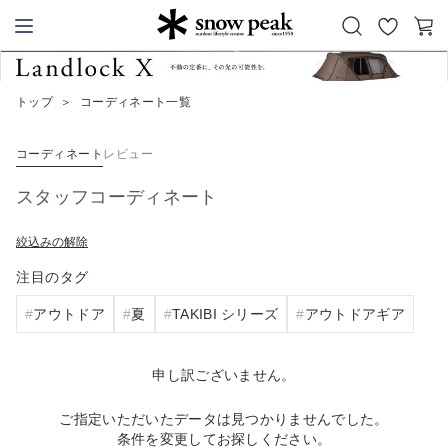
お
カ
Snow Peak
気
ー
に
ト
トップ
＞
コーディネート一覧
入
り
コーディネート
レビュー
スタッフコーディネート
絞込みの解除
注目のタグ
アウトドア
夏
TAKIBI シリーズ
アウトドアギア
申し訳ございません。
ご指定いただいたデータは見つかりませんでした。
条件を変更してお探しください。