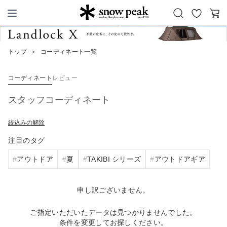
お
カ
Snow Peak
気
ー
に
ト
トップ
＞
コーディネート一覧
入
り
コーディネート
レビュー
スタッフコーディネート
絞込みの解除
注目のタグ
アウトドア
夏
TAKIBI シリーズ
アウトドアギア
申し訳ございません。
ご指定いただいたデータは見つかりませんでした。
条件を変更してお探しください。