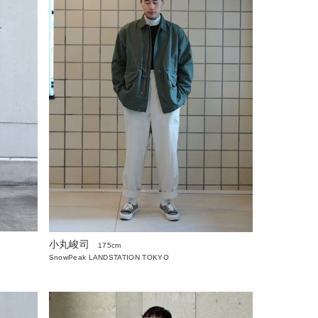
小丸峻司
175cm
SnowPeak LANDSTATION TOKYO