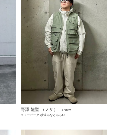
野澤 龍聖 （ノザ）
170cm
スノーピーク 横浜みなとみらい