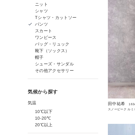
ニット
シャツ
Tシャツ・カットソー
パンツ
スカート
ワンピース
バッグ・リュック
靴下（ソックス）
帽子
シューズ・サンダル
その他アクセサリー
気候から探す
気温
田中祐希
163
スノーピーク ルミ
10℃以下
10-20℃
20℃以上