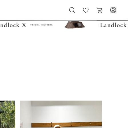
お
カ
気
ー
に
ト
入
り