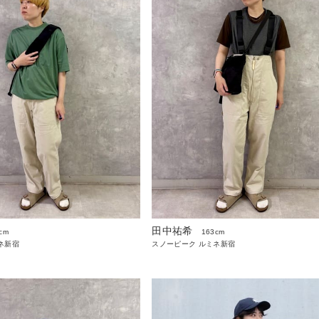
田中祐希
cm
163cm
ネ新宿
スノーピーク ルミネ新宿