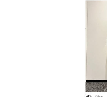
kika
158cm