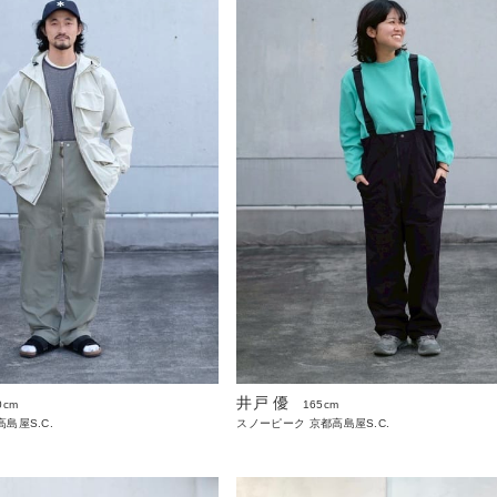
井戸 優
0cm
165cm
島屋S.C.
スノーピーク 京都高島屋S.C.