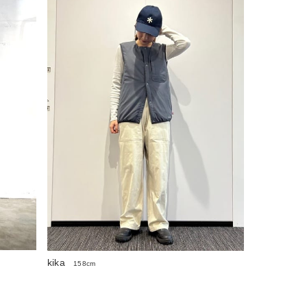
kika
158cm