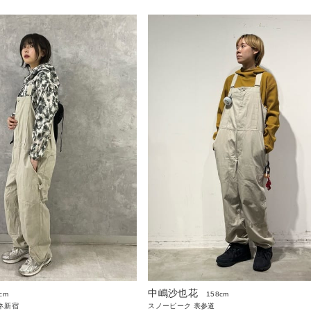
中嶋沙也花
cm
158cm
ネ新宿
スノーピーク 表参道