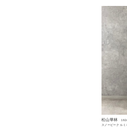
松山華林
162
スノーピーク ルミ