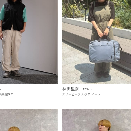
林田里奈
m
153cm
島屋S.C.
スノーピーク ルクア イーレ