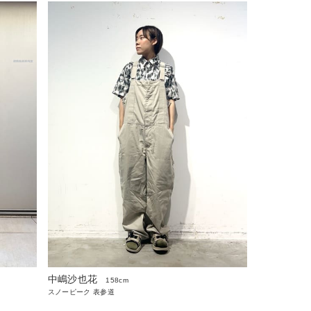
中嶋沙也花
158cm
スノーピーク 表参道