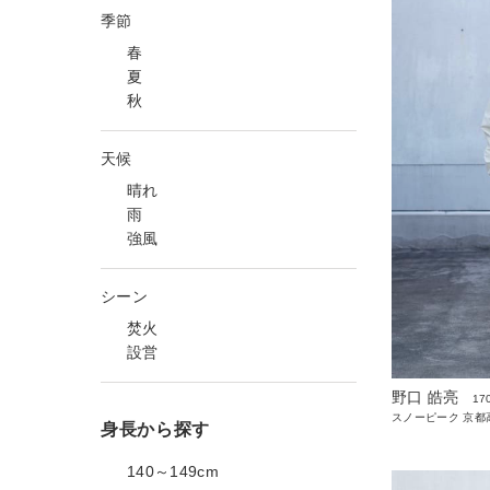
季節
春
夏
秋
天候
晴れ
雨
強風
シーン
焚火
設営
野口 皓亮
17
スノーピーク 京都高
身長から探す
140～149cm