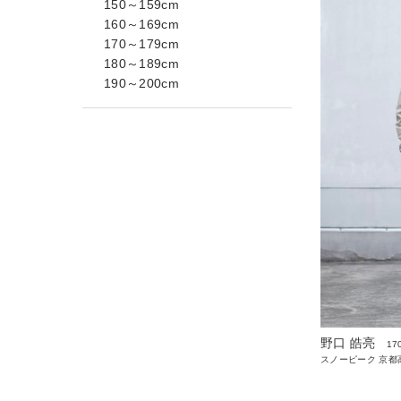
150～159cm
160～169cm
170～179cm
180～189cm
190～200cm
野口 皓亮
17
スノーピーク 京都高