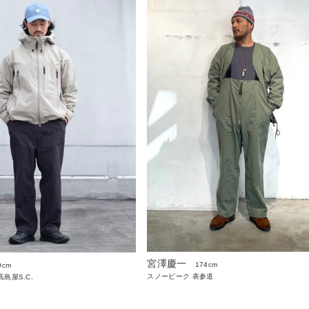
宮澤慶一
174cm
0cm
スノーピーク 表参道
島屋S.C.