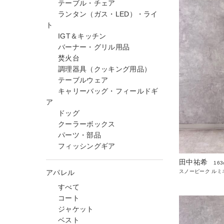
テーブル・チェア
ランタン（ガス・LED）・ライ
ト
IGT＆キッチン
バーナー・グリル用品
焚火台
調理器具（クッキング用品）
テーブルウェア
キャリーバッグ・フィールドギ
ア
ドッグ
クーラーボックス
パーツ・部品
フィッシングギア
田中祐希
163
アパレル
スノーピーク ルミ
すべて
コート
ジャケット
ベスト