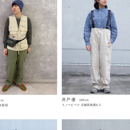
井戸 優
165cm
cm
スノーピーク 京都高島屋S.C.
ネ新宿