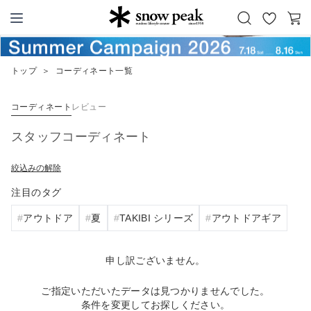
お
カ
Snow Peak
気
ー
に
ト
トップ
＞
コーディネート一覧
入
り
コーディネート
レビュー
スタッフコーディネート
絞込みの解除
注目のタグ
アウトドア
夏
TAKIBI シリーズ
アウトドアギア
申し訳ございません。
ご指定いただいたデータは見つかりませんでした。
条件を変更してお探しください。