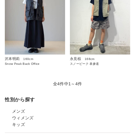
沢本明莉
永見椋
160cm
168cm
Snow Peak Back Office
スノーピーク 表参道
全4件中1～4件
性別から探す
メンズ
ウィメンズ
キッズ