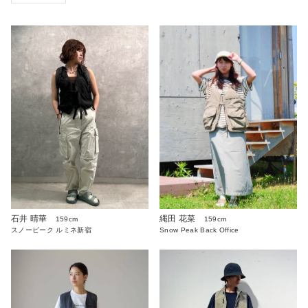
石井 晴華
縄田 花菜
159cm
159cm
スノーピーク ルミネ新宿
Snow Peak Back Office