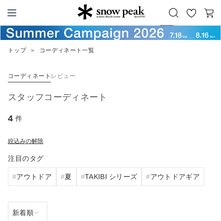
お
カ
Snow Peak
気
ー
に
ト
トップ
＞
コーディネート一覧
入
り
コーディネート
レビュー
スタッフコーディネート
4
件
絞込みの解除
注目のタグ
アウトドア
夏
TAKIBI シリーズ
アウトドアギア