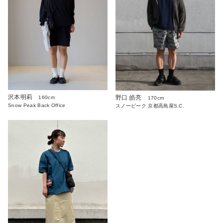
沢本明莉
野口 皓亮
160cm
170cm
Snow Peak Back Office
スノーピーク 京都高島屋S.C.