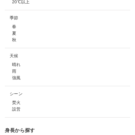
20℃以上
季節
春
夏
秋
天候
晴れ
雨
強風
シーン
焚火
設営
身長から探す