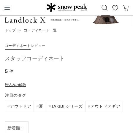
お
カ
Snow Peak
気
ー
に
ト
トップ
＞
コーディネート一覧
入
り
コーディネート
レビュー
スタッフコーディネート
5
件
絞込みの解除
注目のタグ
アウトドア
夏
TAKIBI シリーズ
アウトドアギア