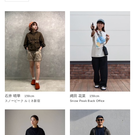
石井 晴華
縄田 花菜
159cm
159cm
スノーピーク ルミネ新宿
Snow Peak Back Office