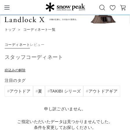
お
カ
Snow Peak
気
ー
に
ト
トップ
＞
コーディネート一覧
入
り
コーディネート
レビュー
スタッフコーディネート
絞込みの解除
注目のタグ
アウトドア
夏
TAKIBI シリーズ
アウトドアギア
申し訳ございません。
ご指定いただいたデータは見つかりませんでした。
条件を変更してお探しください。