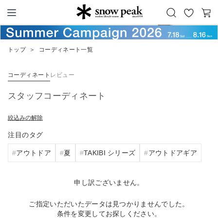
お
カ
Snow Peak
気
ー
に
ト
トップ
＞
コーディネート一覧
入
り
コーディネート
レビュー
スタッフコーディネート
絞込みの解除
注目のタグ
アウトドア
夏
TAKIBI シリーズ
アウトドアギア
申し訳ございません。
ご指定いただいたデータは見つかりませんでした。
条件を変更してお探しください。