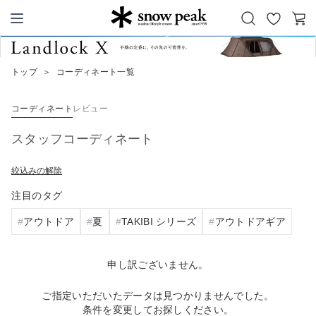
お
カ
Snow Peak
気
ー
に
ト
トップ
＞
コーディネート一覧
入
り
コーディネート
レビュー
スタッフコーディネート
絞込みの解除
注目のタグ
アウトドア
夏
TAKIBI シリーズ
アウトドアギア
申し訳ございません。
ご指定いただいたデータは見つかりませんでした。
条件を変更してお探しください。