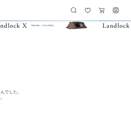
お
カ
気
ー
に
ト
入
り
せんでした。
い。