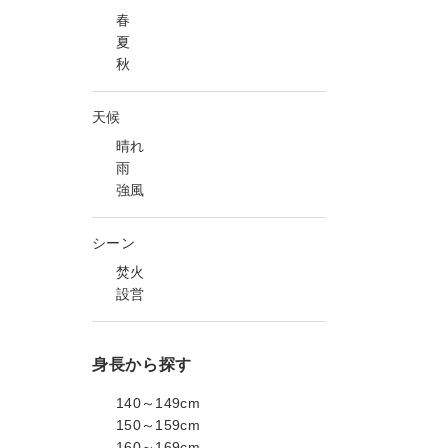
春
夏
秋
天候
晴れ
雨
強風
シーン
焚火
設営
身長から探す
140～149cm
150～159cm
160～169cm