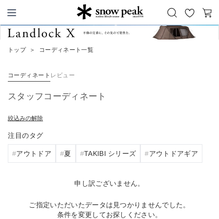
お
カ
Snow Peak
気
ー
に
ト
トップ
＞
コーディネート一覧
入
り
コーディネート
レビュー
スタッフコーディネート
絞込みの解除
注目のタグ
アウトドア
夏
TAKIBI シリーズ
アウトドアギア
申し訳ございません。
ご指定いただいたデータは見つかりませんでした。
条件を変更してお探しください。