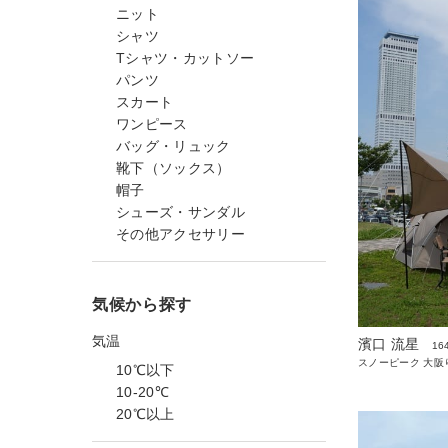
ニット
シャツ
Tシャツ・カットソー
パンツ
スカート
ワンピース
バッグ・リュック
靴下（ソックス）
帽子
シューズ・サンダル
その他アクセサリー
気候から探す
気温
濱口 流星
16
スノーピーク 大阪
10℃以下
10-20℃
20℃以上