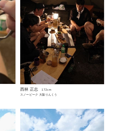
西林 正志
172cm
スノーピーク 大阪りんくう