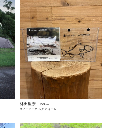
林田里奈
153cm
スノーピーク ルクア イーレ