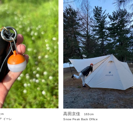
高田京佳
cm
163cm
ア イーレ
Snow Peak Back Office