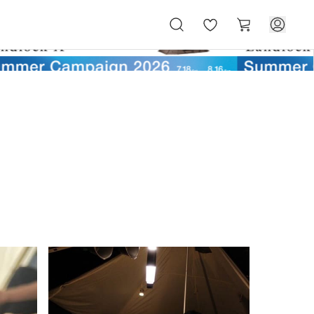
お
カ
気
ー
に
ト
入
り