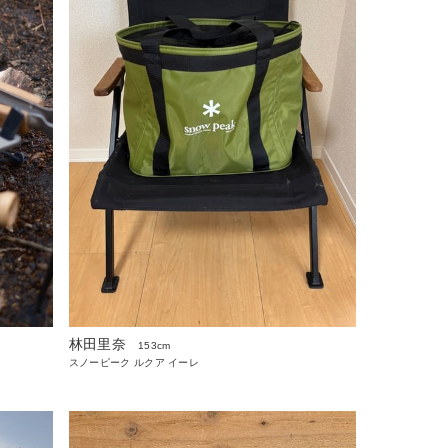
林田里奈
153cm
スノーピーク ルクア イーレ