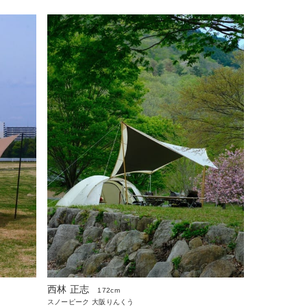
西林 正志
172cm
スノーピーク 大阪りんくう