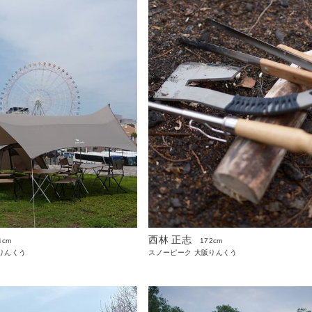
西林 正志
4cm
172cm
りんくう
スノーピーク 大阪りんくう