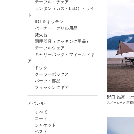
テーブル・チェア
ランタン（ガス・LED）・ライ
ト
IGT＆キッチン
バーナー・グリル用品
焚火台
調理器具（クッキング用品）
テーブルウェア
キャリーバッグ・フィールドギ
ア
ドッグ
クーラーボックス
パーツ・部品
フィッシングギア
野口 皓亮
17
アパレル
スノーピーク 京都高
すべて
コート
ジャケット
ベスト