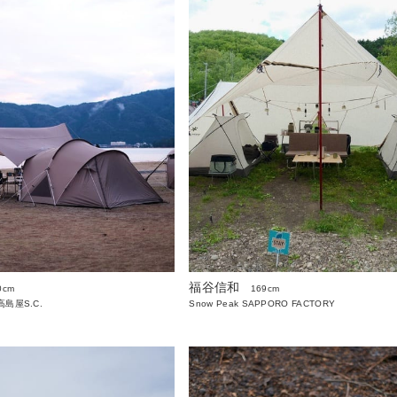
福谷信和
0cm
169cm
島屋S.C.
Snow Peak SAPPORO FACTORY