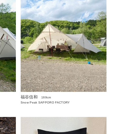
福谷信和
169cm
Snow Peak SAPPORO FACTORY