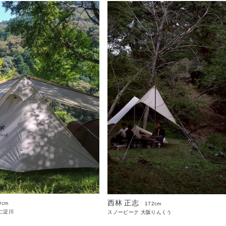
西林 正志
0cm
172cm
仁淀川
スノーピーク 大阪りんくう