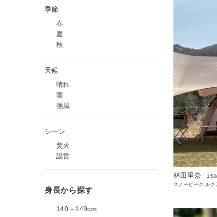
季節
春
夏
秋
天候
晴れ
雨
強風
シーン
焚火
設営
林田里奈
153
スノーピーク ルク
身長から探す
140～149cm