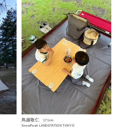
鳥越敬仁
171cm
SnowPeak LANDSTATION TOKYO