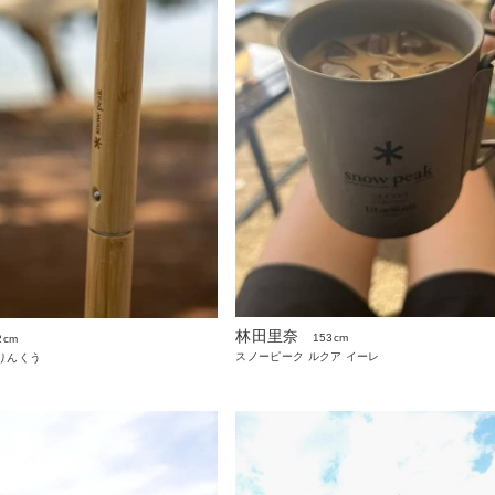
林田里奈
153cm
2cm
スノーピーク ルクア イーレ
りんくう