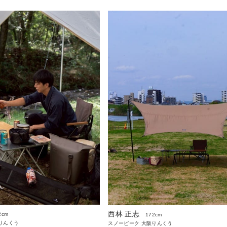
西林 正志
2cm
172cm
りんくう
スノーピーク 大阪りんくう