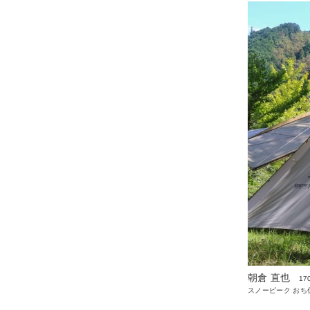
朝倉 直也
17
スノーピーク おち