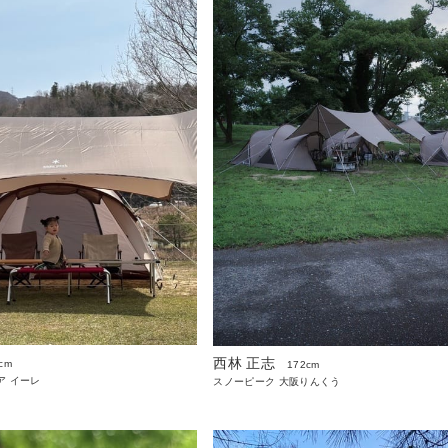
西林 正志
cm
172cm
ア イーレ
スノーピーク 大阪りんくう