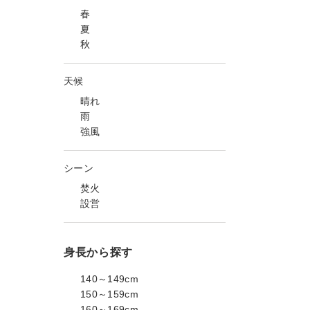
春
夏
秋
天候
晴れ
雨
強風
シーン
焚火
設営
身長から探す
140～149cm
150～159cm
160～169cm