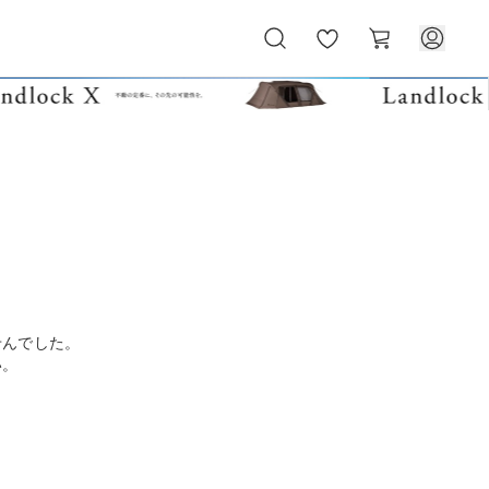
お
カ
気
ー
に
ト
入
り
せんでした。
い。