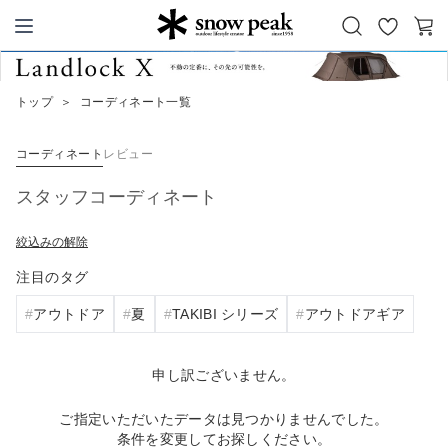
お
カ
Snow Peak
気
ー
に
ト
トップ
＞
コーディネート一覧
入
り
コーディネート
レビュー
スタッフコーディネート
絞込みの解除
注目のタグ
アウトドア
夏
TAKIBI シリーズ
アウトドアギア
申し訳ございません。
ご指定いただいたデータは見つかりませんでした。
条件を変更してお探しください。