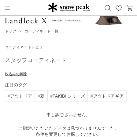
お
カ
Snow Peak
気
ー
に
ト
トップ
＞
コーディネート一覧
入
り
コーディネート
レビュー
スタッフコーディネート
絞込みの解除
注目のタグ
アウトドア
夏
TAKIBI シリーズ
アウトドアギア
申し訳ございません。
ご指定いただいたデータは見つかりませんでした。
条件を変更してお探しください。