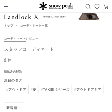
お
カ
Snow Peak
気
ー
に
ト
トップ
＞
コーディネート一覧
入
り
コーディネート
レビュー
スタッフコーディネート
2
件
絞込みの解除
注目のタグ
アウトドア
夏
TAKIBI シリーズ
アウトドアギア