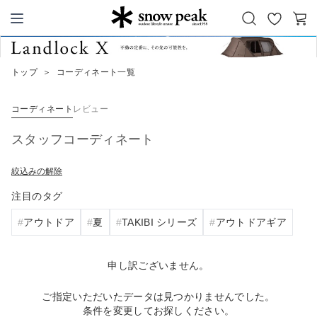
お
カ
Snow Peak
気
ー
に
ト
トップ
＞
コーディネート一覧
入
り
コーディネート
レビュー
スタッフコーディネート
絞込みの解除
注目のタグ
アウトドア
夏
TAKIBI シリーズ
アウトドアギア
申し訳ございません。
ご指定いただいたデータは見つかりませんでした。
条件を変更してお探しください。